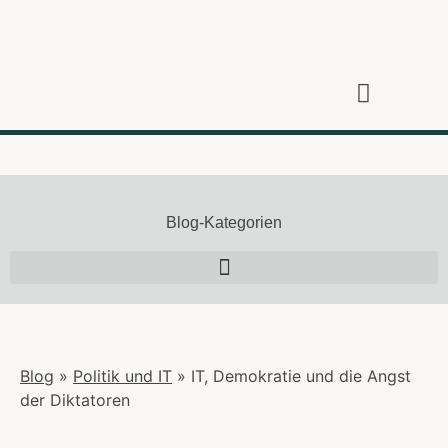
Zeitenwende
Wie die IT unsere Welt verändert
Über den Autor
Blog-Kategorien
Blog
»
Politik und IT
»
IT, Demokratie und die Angst
der Diktatoren