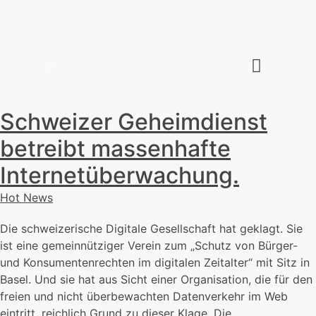
Zeitenwende
Wie die IT unsere Welt verändert
Über den Autor
Schweizer Geheimdienst
betreibt massenhafte
Internetüberwachung.
Hot News
Die schweizerische Digitale Gesellschaft hat geklagt. Sie
ist eine gemeinnütziger Verein zum „Schutz von Bürger-
und Konsumentenrechten im digitalen Zeitalter“ mit Sitz in
Basel. Und sie hat aus Sicht einer Organisation, die für den
freien und nicht überbewachten Datenverkehr im Web
eintritt, reichlich Grund zu dieser Klage. Die