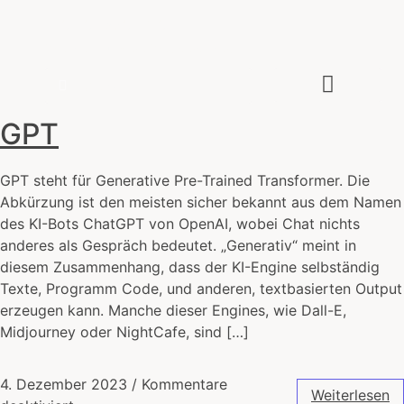
Zeitenwende
Wie die IT unsere Welt verändert
Über den Autor
GPT
GPT steht für Generative Pre-Trained Transformer. Die
Abkürzung ist den meisten sicher bekannt aus dem Namen
des KI-Bots ChatGPT von OpenAI, wobei Chat nichts
anderes als Gespräch bedeutet. „Generativ“ meint in
diesem Zusammenhang, dass der KI-Engine selbständig
Texte, Programm Code, und anderen, textbasierten Output
erzeugen kann. Manche dieser Engines, wie Dall-E,
Midjourney oder NightCafe, sind […]
4. Dezember 2023
/
Kommentare
Weiterlesen