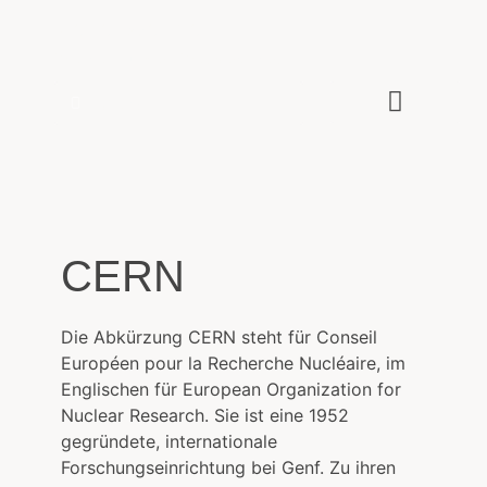
Zeitenwende
Wie die IT unsere Welt verändert
Über den Autor
CERN
Die Abkürzung CERN steht für Conseil
Européen pour la Recherche Nucléaire, im
Englischen für European Organization for
Nuclear Research. Sie ist eine 1952
gegründete, internationale
Forschungseinrichtung bei Genf. Zu ihren